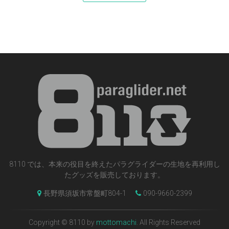
8110 では、本来の役目を終えたパラグライダーの生地を再利用し
たグッズを販売しております。
長野県須坂市常盤町804-1
090-9660-2399
Copyright © 8110 by
mottomachi
. All Rights Reserved