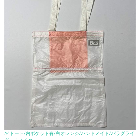
A4トート/内ポケット有/白オレンジ/ハンドメイド/パラグライ